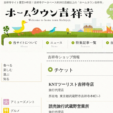
吉祥寺サイト運営14年目！吉祥寺データベース約3922店鋪以上の「ホームタウン吉祥寺」
吉祥寺ショップ情報
食べる
チケット
楽しむ
遊ぶ
知る
KNTツーリスト吉祥寺店
旅行代理店
所在地
東京都武蔵野市吉祥寺本町1-3
アミューズメント
読売旅行武蔵野営業所
グルメ
旅行代理店