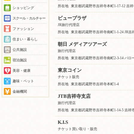
所在地
東京都武蔵野市吉祥寺本町1-17-12 吉
ショッピング
ビュープラザ
スクール・カルチャー
JR旅行代理店
ファッション
所在地
東京都武蔵野市吉祥寺南町1-1-24 JR
住まい・暮らし
朝日 メディアツアーズ
公共施設
旅行代理店
所在地
東京都武蔵野市吉祥寺南町2-3-14 バロー
宿泊施設
東京コイン
美容・健康
チケット販売
趣味・ペット
所在地
東京都武蔵野市吉祥寺本町1-4
金融機関
JTB吉祥寺支店
旅行代理店
所在地
東京都武蔵野市吉祥寺本町1-14-5 吉
K.I.S
チケット買い取り・販売