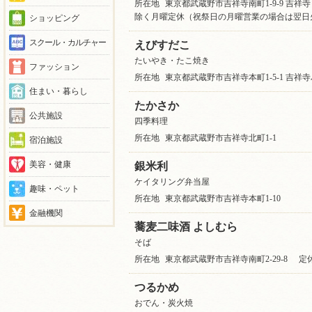
所在地
東京都武蔵野市吉祥寺南町1-9-9 吉祥寺
除く月曜定休（祝祭日の月曜営業の場合は翌日
ショッピング
スクール・カルチャー
えびすだこ
たいやき・たこ焼き
ファッション
所在地
東京都武蔵野市吉祥寺本町1-5-1 吉祥寺
住まい・暮らし
たかさか
公共施設
四季料理
所在地
東京都武蔵野市吉祥寺北町1-1
宿泊施設
美容・健康
銀米利
ケイタリング弁当屋
趣味・ペット
所在地
東京都武蔵野市吉祥寺本町1-10
金融機関
蕎麦二味酒 よしむら
そば
所在地
東京都武蔵野市吉祥寺南町2-29-8
定
つるかめ
おでん・炭火焼