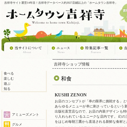
吉祥寺サイト運営14年目！吉祥寺データベース約3927店鋪以上の「ホームタウン吉祥寺」
吉祥寺ショップ情報
食べる
和食
楽しむ
遊ぶ
知る
KUSHI ZENON
お店のコンセプトが「串の限界に挑戦する」と
あらゆるメニューが串に刺さっているという新
出版社直営店なので、お店の内装デザインも特
アミューズメント
り入れられているユニークな店内です。 幻の
をはじめ毎朝三鷹から直送される新鮮な食材と
グルメ