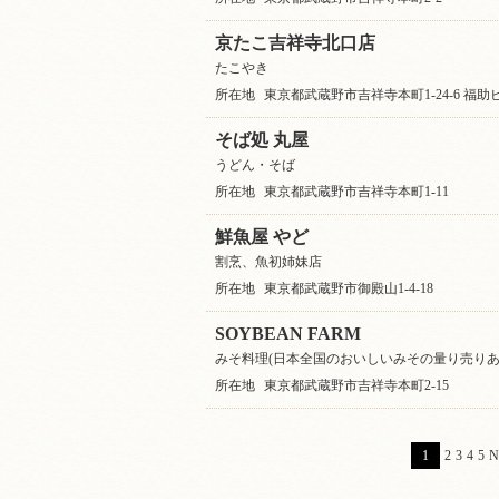
京たこ吉祥寺北口店
たこやき
所在地
東京都武蔵野市吉祥寺本町1-24-6 福助
そば処 丸屋
うどん・そば
所在地
東京都武蔵野市吉祥寺本町1-11
鮮魚屋 やど
割烹、魚初姉妹店
所在地
東京都武蔵野市御殿山1-4-18
SOYBEAN FARM
みそ料理(日本全国のおいしいみその量り売りあ
所在地
東京都武蔵野市吉祥寺本町2-15
1
2
3
4
5
N