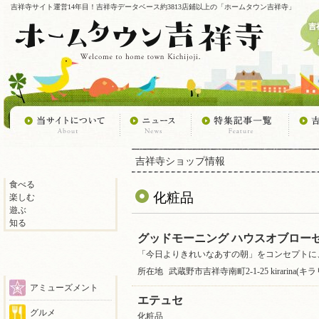
吉祥寺サイト運営14年目！吉祥寺データベース約3813店鋪以上の「ホームタウン吉祥寺」
吉祥寺ショップ情報
食べる
化粧品
楽しむ
遊ぶ
知る
グッドモーニング ハウスオブローゼ 
「今日よりきれいなあすの朝」をコンセプトに
所在地
武蔵野市吉祥寺南町2-1-25 kirarina(
アミューズメント
エテュセ
グルメ
化粧品