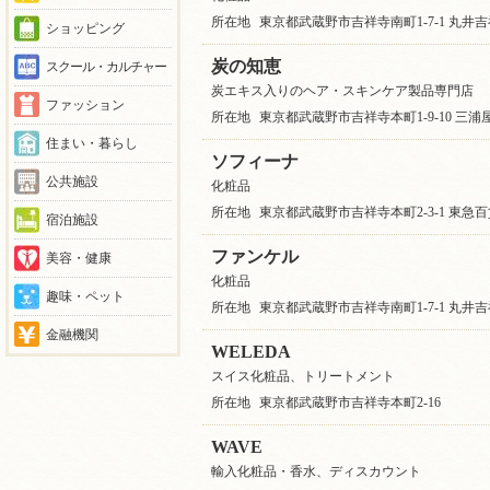
所在地
東京都武蔵野市吉祥寺南町1-7-1 丸井吉
ショッピング
炭の知恵
スクール・カルチャー
炭エキス入りのヘア・スキンケア製品専門店
ファッション
所在地
東京都武蔵野市吉祥寺本町1-9-10 三浦屋
住まい・暮らし
ソフィーナ
公共施設
化粧品
所在地
東京都武蔵野市吉祥寺本町2-3-1 東急百
宿泊施設
ファンケル
美容・健康
化粧品
趣味・ペット
所在地
東京都武蔵野市吉祥寺南町1-7-1 丸井吉
金融機関
WELEDA
スイス化粧品、トリートメント
所在地
東京都武蔵野市吉祥寺本町2-16
WAVE
輸入化粧品・香水、ディスカウント