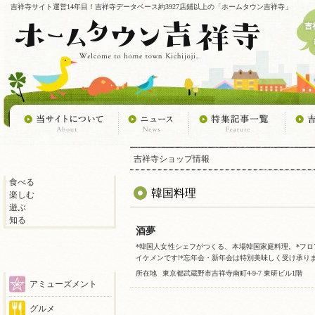
吉祥寺サイト運営14年目！吉祥寺データベース約3927店鋪以上の「ホームタウン吉祥寺」
吉祥寺ショップ情報
食べる
韓国料理
楽しむ
遊ぶ
知る
酒夢
*韓国人女性シェフがつくる、本場韓国家庭料理。*フ
イケメンです!*忘年会・新年会は特別美味しく受け承りま
所在地
東京都武蔵野市吉祥寺南町4-9-7 東研ビル1階
アミューズメント
グルメ