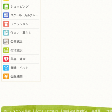
ショッピング
スクール・カルチャー
ファッション
住まい・暮らし
公共施設
宿泊施設
美容・健康
趣味・ペット
金融機関
ホームタウン吉祥寺
当サイトについて
無料店舗登録申込
事務局
ご利