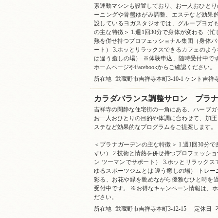
素運動マシンも設置しており、お一人おひとり
ーニングや骨盤ゆがみ調整、エステなど効果的
設しているヨガスタジオでは、グループヨガも
の主な特徴＞ 1.週1回30分で身体が変わる（忙
熱を併せ持つプロフェッショナル集団（身体バ
ート） 3.ホッとリラックスできるカフェのよ
は違う癒しの場） ※体験申込、随時受付中で
ホームページやFacebookからご確認ください。
所在地
武蔵野市吉祥寺本町3-10-1 ケント吉祥
カラダバランス調整サロン プラ
吉祥寺の閑静な住宅街の一角にある、ハーブガ
お一人おひとりの目的や体調に合わせて、加圧
ステなど効果的なプログラムをご提案します。
＜プラナガーデンの主な特徴＞ 1.週1回30
すい） 2.技術と情熱を併せ持つプロフェッシ
ン ツーマンでサポート） 3.ホッとリラック
ゆるスポーツジムとは 違う癒しの場） トレ
彩る、お花や緑を眺めながら優雅なひと時を過
受付中です。 ※お得なキャンペーン情報は、ホーム
ださい。
所在地
武蔵野市吉祥寺本町3-12-15
定休日