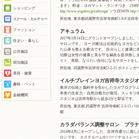
寺・ソラZENON 講師:東條朝子 時間：9:30
ます） 料金：ヨガマット・ランチつき 2160円 
ショッピング
http://www.yogafest.jp/cafeyoga/
ソラZENON
http:
スクール・カルチャー
所在地
東京都武蔵野市吉祥寺南町1-9-9 吉祥
ファッション
アキュラム
2017年3月14日にグランドオープンしました
住まい・暮らし
サロンです。 ヨーガ療法は伝統的なヨガをど
た心身を整える療法です。 自分らしく健康に
公共施設
治療は女性の健康と美を守る鍼灸を提供致しま
イト、美肌、なりたい自分になるサポートをし
宿泊施設
所在地
武蔵野市吉祥寺北町2-2-21 ボストンガ
美容・健康
イルチブレインヨガ吉祥寺スタジ
趣味・ペット
東洋の伝統と脳科学を生かしたヨガプログラム
本来の生命力・自然治癒力が復活。スッキリ
金融機関
スタジオは吉祥寺駅から徒歩2分と駅近です。
所在地
東京都 武蔵野市 吉祥寺南町 2-3-15 バ
曜
カラダバランス調整サロン プラ
2014年4月にオープンした、吉祥寺通りに面
ロンです。 エステルームやパーソナルトレー