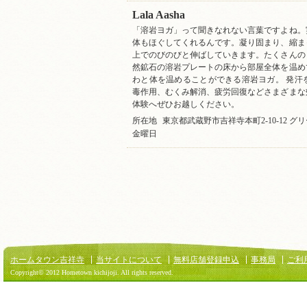
Lala Aasha
「溶岩ヨガ」って聞きなれない言葉ですよね。
体もほぐしてくれるんです。凝り固まり、縮ま
上でのびのびと伸ばしていきます。たくさんの
然鉱石の溶岩プレートの床から部屋全体を温め
わと体を温めることができる溶岩ヨガ。 発汗
毒作用、むくみ解消、疲労回復などさまざまな
体験へぜひお越しください。
所在地
東京都武蔵野市吉祥寺本町2-10-12 グ
金曜日
ホームタウン吉祥寺
当サイトについて
無料店舗登録申込
事務局
ご利
Copyright© 2012 Hometown kichijoji. All rights reserved.