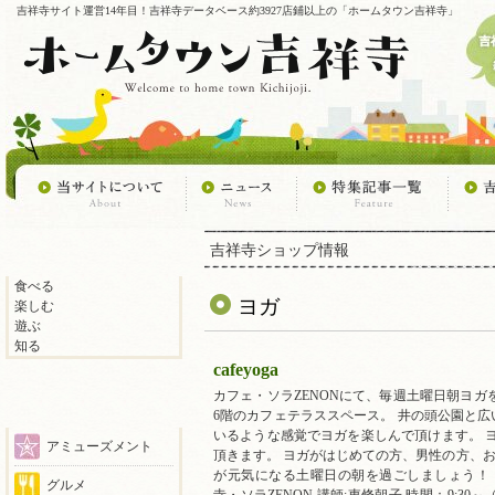
吉祥寺サイト運営14年目！吉祥寺データベース約3927店鋪以上の「ホームタウン吉祥寺」
吉祥寺ショップ情報
食べる
ヨガ
楽しむ
遊ぶ
知る
cafeyoga
カフェ・ソラZENONにて、毎週土曜日朝ヨガ
6階のカフェテラススペース。 井の頭公園と
いるような感覚でヨガを楽しんで頂けます。 ヨ
アミューズメント
頂きます。 ヨガがはじめての方、男性の方、お
が元気になる土曜日の朝を過ごしましょう！ 
グルメ