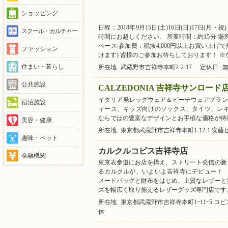
ショッピング
日程：2018年9月15日(土)16日(日)17日(月・祝
スクール・カルチャー
時間にお越しください。 所要時間：約15分 
ペース 参加費：税抜4,000円以上お買い上げで
ファッション
けます) 皆様のご参加お待ちしております！ 
住まい・暮らし
所在地
武蔵野市吉祥寺本町2-2-17
定休日
公共施設
CALZEDONIA 吉祥寺サンロード
イタリア発レッグウェア＆ビーチウェアブランド、
宿泊施設
ィース、キッズ向けのソックス、タイツ、レギ
ならではの豊富なデザインとお手頃な価格が特
美容・健康
所在地
東京都武蔵野市吉祥寺本町1-12-1 安
趣味・ペット
カルクルコピス吉祥寺店
金融機関
東京表参道にお店を構え、ストリート発信の新
るカルクルが、いよいよ吉祥寺にデビュー！ 
メードバッグと財布をはじめ、上質なレザーと
ズを幅広く取り揃えるレザーグッズ専門店です
所在地
東京都武蔵野市吉祥寺本町1ｰ11ｰ5 コ
休