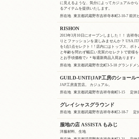
に見えるような、気分によってカジュアルから
るアイテムを提供いたします。
所在地
東京都武蔵野市吉祥寺本町2-10-7 前沢
RISHON
2013年3月10日にオープンしました！！ 吉
りとファッションを楽しみませんか？ USA.ITALY.
を1点1点セレクト！! 店内にはトップス、ボ
と年齢を問わず幅広い充実のセレクトで皆様をお待ち
とお手頃価格で♪ ＊毎週新商品入荷あります♪
所在地
東京都武蔵野市北町3-5-18 グランド
GUILD-UNIT(JAP工房のショール
JAP工房直営店。 カジュアル。
所在地
東京都武蔵野市吉祥寺南町1-15
定休
グレイシャスグラウンド
所在地
東京都武蔵野市吉祥寺本町2-18-7
定
服地の店 ASSISTA もみじ
洋服材料、生地