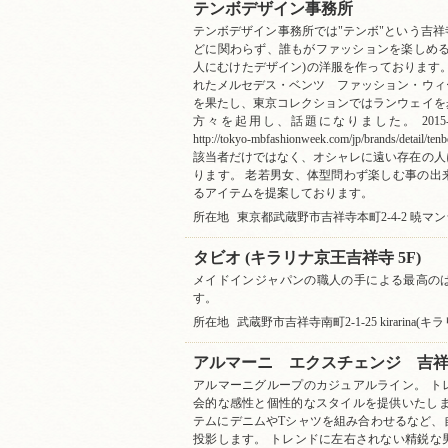
テンボデザイン事務所
テンボデザイン事務所では"テンボ"という吉
どに関わらず、誰もがファッションを楽しめる
人にむけたデザイン)の洋服を作っております
れたメルセデス・ベンツ ファッション・ウィ
を果たし、東京コレクションではランウェイを
方々を起用し、話題になりました。 2015-
http://tokyo-mbfashionweek.com/jp/brand
該当者だけではなく、オシャレに遠い存在の人
ります。 老若男女、体型問わず楽しむ事の出
るアイテムを提案しております。
所在地
東京都武蔵野市吉祥寺本町2-4-2 暁マ
タビオ (キラリナ京王吉祥寺 5F)
メイドインジャパンの職人の手による最高の
す。
所在地
武蔵野市吉祥寺南町2-1-25 kirarina(
アルマーニ エクスチェンジ 吉
アルマーニグループのカジュアルライン。 ト
会的な感性と個性的なスタイルを提供いたしま
テムにデニムやTシャツを組み合わせるなど、
投影します。 トレンドに左右されない精鋭な