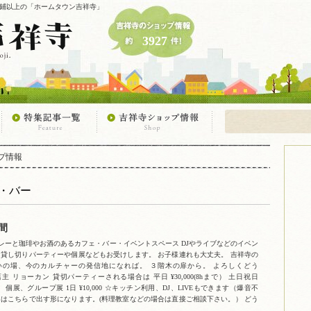
7店鋪以上の「ホームタウン吉祥寺」
3927
プ情報
・バー
間
レーと珈琲やお酒のあるカフェ・バー・イベントスペース DJやライブなどのイベン
 貸し切りパーティーや個展などもお受けします。 お子様連れも大丈夫。 吉祥寺の
いの場、今のカルチャーの発信地になれば。 ３階木の扉から。 よろしくどう
ョーカン 貸切パーティーされる場合は 平日 ¥30,000(8hまで） 土日祝日
hまで） 個展、グループ展 1日 ¥10,000 ☆キッチン利用、DJ、LIVEもできます（爆音不
クはこちらで出す形になります。(料理教室などの場合は直接ご相談下さい。） どう
。