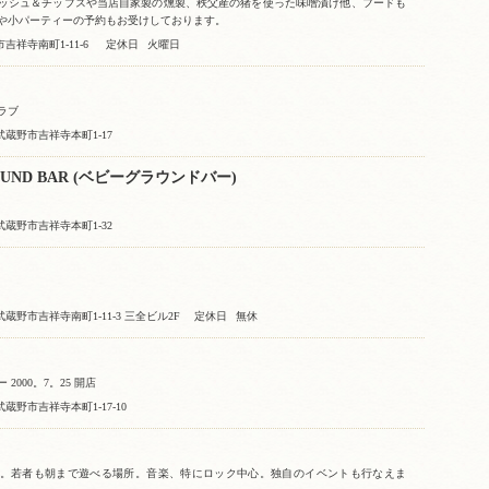
ッシュ＆チップスや当店自家製の燻製、秩父産の猪を使った味噌漬け他、フードも
や小パーティーの予約もお受けしております。
吉祥寺南町1-11-6
定休日
火曜日
ラブ
武蔵野市吉祥寺本町1-17
OUND BAR (ベビーグラウンドバー)
武蔵野市吉祥寺本町1-32
蔵野市吉祥寺南町1-11-3 三全ビル2F
定休日
無休
2000。7。25 開店
蔵野市吉祥寺本町1-17-10
。若者も朝まで遊べる場所。音楽、特にロック中心。独自のイベントも行なえま