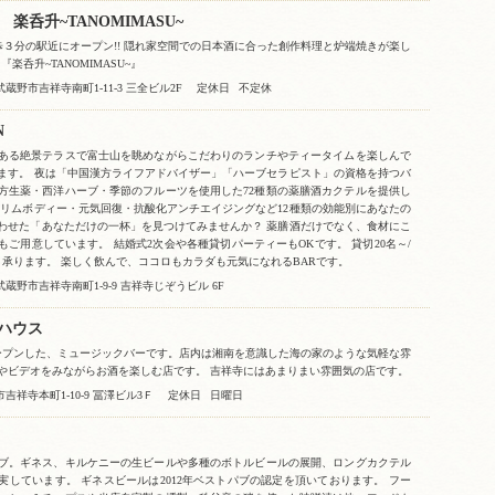
 楽呑升~TANOMIMASU~
徒歩３分の駅近にオープン!! 隠れ家空間での日本酒に合った創作料理と炉端焼きが楽し
『楽呑升~TANOMIMASU~』
蔵野市吉祥寺南町1-11-3 三全ビル2F
定休日
不定休
N
ある絶景テラスで富士山を眺めながらこだわりのランチやティータイムを楽しんで
ます。 夜は「中国漢方ライフアドバイザー」「ハーブセラピスト」の資格を持つバ
方生薬・西洋ハーブ・季節のフルーツを使用した72種類の薬膳酒カクテルを提供し
スリムボディー・元気回復・抗酸化アンチエイジングなど12種類の効能別にあなたの
わせた「あなただけの一杯」を見つけてみませんか？ 薬膳酒だけでなく、食材にこ
もご用意しています。 結婚式2次会や各種貸切パーティーもOKです。 貸切20名～/
～承ります。 楽しく飲んで、ココロもカラダも元気になれるBARです。
蔵野市吉祥寺南町1-9-9 吉祥寺じぞうビル 6F
ハウス
ープンした、ミュージックバーです。店内は湘南を意識した海の家のような気軽な雰
やビデオをみながらお酒を楽しむ店です。 吉祥寺にはあまりまい雰囲気の店です。
吉祥寺本町1-10-9 冨澤ビル3Ｆ
定休日
日曜日
ブ。ギネス、キルケニーの生ビールや多種のボトルビールの展開、ロングカクテル
実しています。 ギネスビールは2012年ベストパブの認定を頂いております。 フー