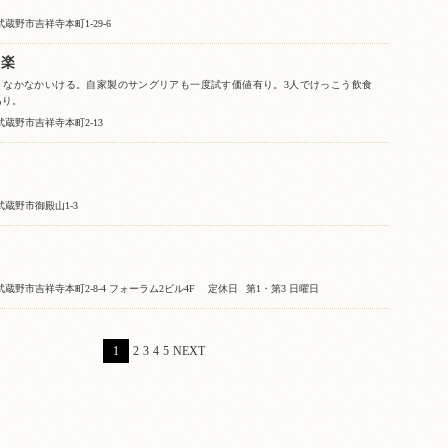
蔵野市吉祥寺本町1-29-6
 楽
 なかなかいける。自家製のサングリアも一度試す価値有り。3人でけっこう飲食
あり。
武蔵野市吉祥寺本町2-13
武蔵野市御殿山1-3
蔵野市吉祥寺本町2-8-4 フォーラム2ビル4F
定休日
第1・第3 日曜日
1
2
3
4
5
NEXT