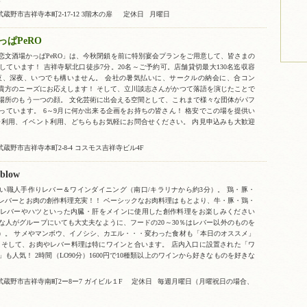
蔵野市吉祥寺本町2-17-12 3階木の扉
定休日
月曜日
っぱPeRO
恋文酒場かっぱPeRO」は、今秋閉鎖を前に特別宴会プランをご用意して、皆さまの
しています！ 吉祥寺駅北口徒歩7分。20名～ご予約可。店舗貸切最大130名迄収容
夜、深夜、いつでも構いません。 会社の暑気払いに、サークルの納会に、合コン
貴方のニーズにお応えします！ そして、立川談志さんがかつて落語を演じたことで
場所のもう一つの顔。 文化芸術に出会える空間として、これまで様々な団体がパフ
っています。 6～9月に何か出来る企画をお持ちの皆さん！ 格安でこの場を提供い
会利用、イベント利用、どちらもお気軽にお問合せください。 内見申込みも大歓迎
蔵野市吉祥寺本町2-8-4 コスモス吉祥寺ビル4F
blow
い職人手作りレバー＆ワインダイニング（南口/キラリナから約3分）。 鶏・豚・
レバーとお肉の創作料理充実！！ ベーシックなお肉料理はもとより、牛・豚・鶏・
レバーやハツといった内臓・肝をメインに使用した創作料理をお楽しみください
な人がグループにいても大丈夫なように、フードの20～30％はレバー以外のものを
）。 サメやマンボウ、イノシシ、カエル・・・変わった食材も「本日のオススメ」
 そして、お肉やレバー料理は特にワインと合います。 店内入口に設置された「ワ
も人気！ 2時間（LO90分）1600円で10種類以上のワインから好きなものを好きな
武蔵野市吉祥寺南町2ー8ー7 ガイビル１F
定休日
毎週月曜日（月曜祝日の場合、