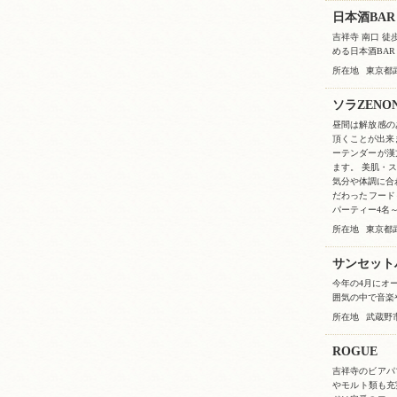
日本酒BAR
吉祥寺 南口 
める日本酒BAR 
所在地
東京都武
ソラZENO
昼間は解放感の
頂くことが出来
ーテンダーが漢
ます。 美肌・
気分や体調に合
だわったフード
パーティー4名
所在地
東京都武
サンセット
今年の4月にオ
囲気の中で音楽
所在地
武蔵野市
ROGUE
吉祥寺のビアパ
やモルト類も充