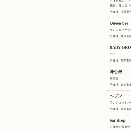
ドは定番のフィ
充実、貸し切り
所在地
武蔵野市
Queen bee
ランジェリーク
所在地
東京都
BABY GR
バー
所在地
東京都
味心房
居酒屋
所在地
東京都武
ヘブン
ワンショットバー 
所在地
東京都武
bar drop
吉祥寺の夜遊び