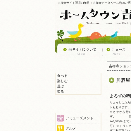
吉祥寺サイト運営14年目！吉祥寺データベース約392
吉祥寺ショッ
食べる
居酒屋
楽しむ
遊ぶ
知る
よろずの稀
ちょっとしたカ
トもあります。
ささやかな憩
ぞ。 店主 リ
アミューズメント
¥40,000(8
可） ☆ドリン
グルメ
ぞご利用下さい