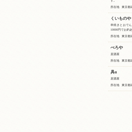
す。
所在地
東京都武
くいものや
串焼きとおでん
10000円でお釣
所在地
東京都
べろや
居酒屋
所在地
東京都
具u
居酒屋
所在地
東京都武