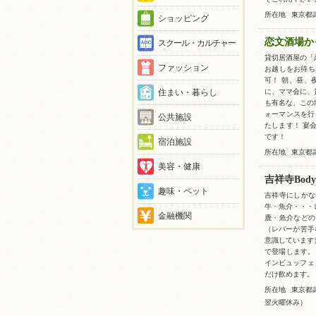
所在地
東京都武
ショッピング
恋文酒場か
スクール・カルチャー
貸切居酒屋の「
ファッション
お越しをお待ち
可！ 朝、昼、
住まい・暮らし
に、ママ会に、
も有名な、この
ォーマンスを行
公共施設
たします！ 宴
です！
宿泊施設
所在地
東京都武
美容・健康
吉祥寺Body
趣味・ペット
吉祥寺にしかな
牛・魚介・・・
金融機関
鹿・魚介などの
（レバーが苦手
意識しています
で登場します。
インビュッフェ」
だけ飲めます。
所在地
東京都
翌火曜休み）