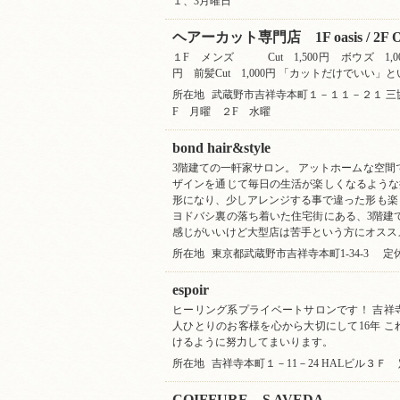
１、3月曜日
ヘアーカット専門店 1F oasis / 2F 
１F メンズ Cut 1,500円 ボウズ 1,00
円 前髪Cut 1,000円 「カットだけでいい」
所在地
武蔵野市吉祥寺本町１－１１－２１ 三
F 月曜 ２F 水曜
bond hair&style
3階建ての一軒家サロン。 アットホームな空間で
ザインを通じて毎日の生活が楽しくなるような
形になり、少しアレンジする事で違った形も楽
ヨドバシ裏の落ち着いた住宅街にある、3階建
感じがいいけど大型店は苦手という方にオスス
所在地
東京都武蔵野市吉祥寺本町1-34-3
定
espoir
ヒーリング系プライベートサロンです！ 吉祥
人ひとりのお客様を心から大切にして16年 
けるように努力してまいります。
所在地
吉祥寺本町１－11－24 HALビル３Ｆ
COIFFURE S AVEDA