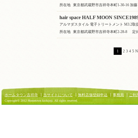
所在地
東京都武蔵野市吉祥寺本町1-30-16 加藤
hair space HALF MOON SINCE1989
アルマダスタイル 電子トリートメント M3.2取
所在地
東京都武蔵野市吉祥寺本町2-28-8
定
1
2
3
4
5
N
ホームタウン吉祥寺
当サイトについて
無料店舗登録申込
事務局
ご利
Copyright© 2012 Hometown kichijoji. All rights reserved.