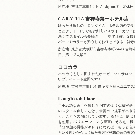
所在地
吉祥寺本町4-9-16 Asklepion2F
定休日
GARATEIA 吉祥寺第一ホテル店
ゆったり癒しのサロンタイム...ホテル内のプ
ととき。 口コミでも評判高いスライドカット
易くてスタイルも長続き! 『丁寧で正確』な
パーマやカラーも安心してお任せできる吉祥寺
所在地
東京都武蔵野市吉祥寺本町2-4-14 吉
日、第1・3火曜日
ココカラ
木のぬくもりに囲まれたオーガニックサロン。
いプライベート空間です！
所在地
吉祥寺本町1-34-10 ヤマキ第六ユニアス2
Laug(h) tab Floor
＊不思議な癒しを感じる 洞窟のような秘密基
のスタイル創りにむけ、最善のご提案が出来
く』ことを大切にしています。 薬剤は、髪は
を使用。バリエーションも豊富にそろえ、様
「頭や顔の骨格がキレイになれば、もっと色
という想いからはじめた美容室発想の頭の美容