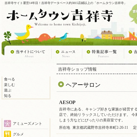
吉祥寺サイト運営14年目！吉祥寺データベース約3815店鋪以上の「ホームタウン吉祥寺」
吉祥寺ショップ情報
食べる
ヘアーサロン
楽しむ
遊ぶ
知る
AESOP
吉祥寺にある、キャンプ好きな家族が経営する
店で、終始リラックスしていただけます。 今
しまう方などにぴったりの美容室です。
アミューズメント
所在地
東京都武蔵野市吉祥寺本町2-20-11
定
グルメ