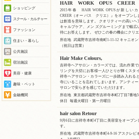
HAIR WORK OPUS CREER
ショッピング
2015年春 HAIR WORK OPUSが
CREER（オー パス クリエ）』をオープンしま
スクール・カルチャー
は創造を意味します。 クオリティーの高いヘ
キャルプケア、メン ズグルーミングまで幅広
ファッション
待にお答えします。 ぜひこの春の機会にクリ
所在地
武蔵野市吉祥寺南町1-11-12 キャニオ
住まい・暮らし
（祝日は営業）
公共施設
Hair Make Colours,
宿泊施設
吉祥寺ヘアサロン・カラーズでは、流れ作業で
リングを大切にお客様一人ひとりが輝くスタイ
美容・健康
祥寺ヘアサロン・カラーズに一歩踏み入れると
寺にいることを忘れてしまいます。アンティー
趣味・ペット
サロンで安らぎを感じていただけます。
金融機関
所在地
東京都武蔵野市吉祥寺本町2丁目7番地5号
休日
毎週火曜日・第一月曜日
hair salon Retour
9月6日に吉祥寺本町4丁目に美容室をオープ
す。
所在地
武蔵野市吉祥寺本町4-9-16 アスクレピ