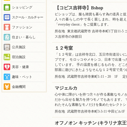
【コピス吉祥寺】Bshop
ショッピング
ビショップは、服も雑貨も暮らす為の道具と捉
スクール・カルチャー
人々の暮らしの中で長く親しまれ、時を超え
「everyday classic」をご提案します。
ファッション
所在地
東京都武蔵野市 吉祥寺本町1丁目11-5 コ
ス吉祥寺の休館日
住まい・暮らし
公共施設
１２号室
「１２号室」は吉祥寺北口、五日市街道沿いに
宿泊施設
プです。 モロッコやメキシコ、日本で出逢っ
しています。 手の温度を感じるものを、どこ
美容・健康
部屋に遊びにきたようなそんな１２号室で見つ
趣味・ペット
所在地
武蔵野市吉祥寺東町1-11－20 1F
定
金融機関
マジェルカ
心や体に障がいを持つ方々が作る素敵なモノが
だから出せる魅力を持つモノでもあります。 
れたそんな素敵なモノだけを集めたセレクトシ
所在地
武蔵野市吉祥寺本町3-3-11 中田ビル1F
オフノオン キッチン (キラリナ京王吉