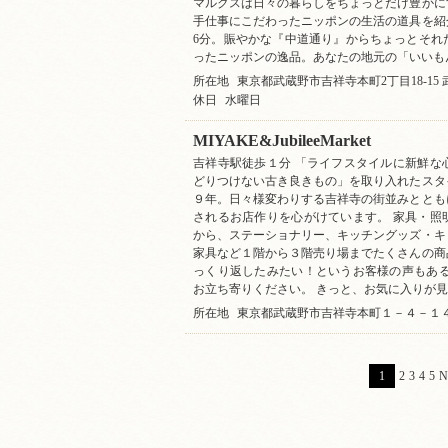
マルクスは日々の暮らしをちょっとだけ豊かに
手仕事にこだわったニッポンの生活の道具を紹
6分。賑やかな『中道通り』からちょっとそれ
ったニッポンの逸品。あなたの地元の「いいも
所在地
東京都武蔵野市吉祥寺本町2丁目18-15
休日
水曜日
MIYAKE&JubileeMarket
吉祥寺駅徒歩１分 「ライフスタイルに新鮮な
どりつけない古き良きもの」を取り入れたスタ
９年。日々様変わりする吉祥寺の街並みととも
されるお店作りを心がけています。 家具・照
から、ステーショナリー、キッチングッズ・キ
家具など１階から３階売り場までたくさんの商
っくり返したみたい！というお客様の声もある
お立ち寄りください。 きっと、お気に入りが
所在地
東京都武蔵野市吉祥寺本町１－４－１
1
2
3
4
5
N