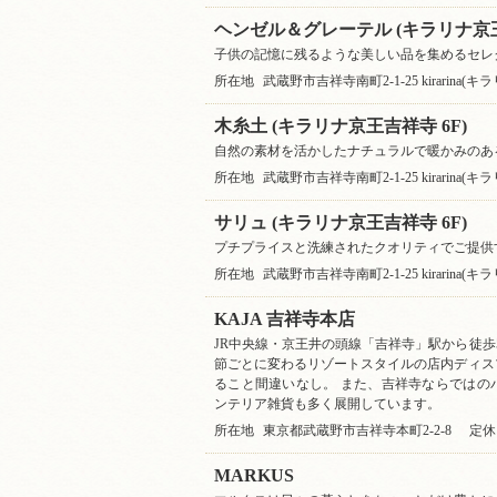
ヘンゼル＆グレーテル (キラリナ京王
子供の記憶に残るような美しい品を集めるセレ
所在地
武蔵野市吉祥寺南町2-1-25 kirarina(
木糸土 (キラリナ京王吉祥寺 6F)
自然の素材を活かしたナチュラルで暖かみのあ
所在地
武蔵野市吉祥寺南町2-1-25 kirarina(
サリュ (キラリナ京王吉祥寺 6F)
プチプライスと洗練されたクオリティでご提供
所在地
武蔵野市吉祥寺南町2-1-25 kirarina(
KAJA 吉祥寺本店
JR中央線・京王井の頭線「吉祥寺」駅から徒歩5
節ごとに変わるリゾートスタイルの店内ディス
ること間違いなし。 また、吉祥寺ならではの
ンテリア雑貨も多く展開しています。
所在地
東京都武蔵野市吉祥寺本町2-2-8
定休
MARKUS