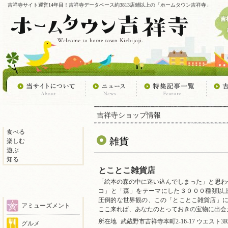
吉祥寺サイト運営14年目！吉祥寺データベース約3813店鋪以上の「ホームタウン吉祥寺」
吉祥寺ショップ情報
食べる
雑貨
楽しむ
遊ぶ
知る
とことこ雑貨店
「絵本の森の中に迷い込んでしまった」と思わ
コ」と「森」をテーマにした３０００種類以
圧倒的な世界観の、この「とことこ雑貨店」に
アミューズメント
ここ来れば、あなたのとっておきの宝物に出会
所在地
武蔵野市吉祥寺本町2-16-17 ウエスト3
グルメ