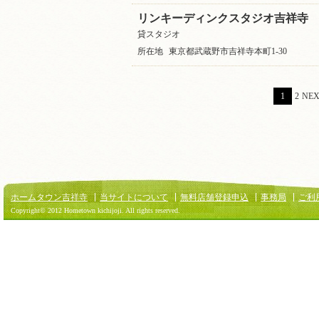
リンキーディンクスタジオ吉祥寺
貸スタジオ
所在地
東京都武蔵野市吉祥寺本町1-30
1
2
NEX
ホームタウン吉祥寺
当サイトについて
無料店舗登録申込
事務局
ご利
Copyright© 2012 Hometown kichijoji. All rights reserved.