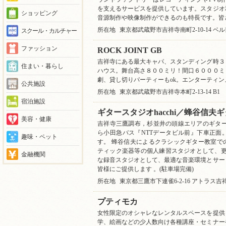
を支えるサービスを提供しています。スタジオ
ショッピング
音源制作や映像制作ができるのも特長です。皆
所在地
東京都武蔵野市吉祥寺南町2-10-14 ベル
スクール・カルチャー
ファッション
ROCK JOINT GB
吉祥寺にある最大キャパ、スタンディング時３
住まい・暮らし
ハウス。舞台高さ８００ミリ！間口６０００ミ
劇、貸し切りパーティーもok。エンターティ
公共施設
所在地
東京都武蔵野市吉祥寺本町2-13-14 B1
宿泊施設
ギタースタジオhacchi／蜂谷信夫
美容・健康
吉祥寺三鷹調布，杉並井の頭線エリアのギター
ら小田急バス『NTTデータビル前』下車正面
趣味・ペット
す。 蜂谷信夫によるクラシックギター教室で
ティック楽器等の個人練習スタジオとして、更
金融機関
な録音スタジオとして、最適な音楽環境とサー
皆様にご提供します 。(駐車場完備)
所在地
東京都三鷹市下連雀6-2-16 アトラス吉祥
プティモカ
女性限定のオシャレなレンタルスペースを提供
学、絵画などの少人数向け各種講座・セミナー