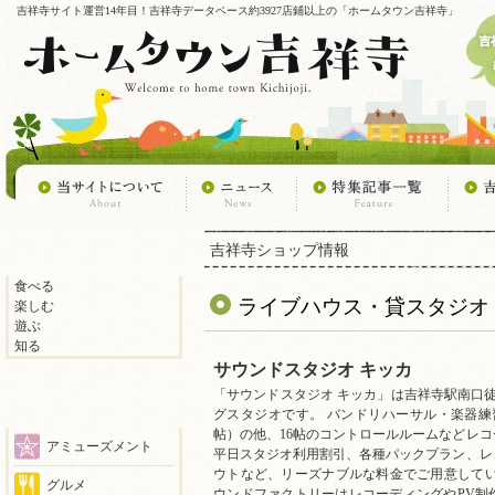
吉祥寺サイト運営14年目！吉祥寺データベース約3927店鋪以上の「ホームタウン吉祥寺」
吉祥寺ショップ情報
食べる
ライブハウス・貸スタジオ
楽しむ
遊ぶ
知る
サウンドスタジオ キッカ
「サウンドスタジオ キッカ」は吉祥寺駅南口
グスタジオです。 バンドリハーサル・楽器練習
帖）の他、16帖のコントロールルームなどレ
アミューズメント
平日スタジオ利用割引、各種パックプラン、レ
ウトなど、リーズナブルな料金でご用意してい
グルメ
ウンドファクトリーはレコーディングやPV制