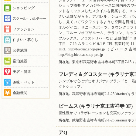
ショップ） ニュース 吉祥寺の本町3丁目エリ
ショップ概要 アメカジをベースに国内外のワ
ショッピング
ンドをミックスしたスタイルを提案する、メン
さい店舗ながらも、アパレル、シューズ、バ
スクール・カルチャー
し、見ていてワクワクするような空間を目指し
オルゲイユ、サニースポーツ、タウンクラフト
ファッション
ン、フルーツオブザルーム、テラソン、キッ
ブルックス、フロストリバーなど 店舗住所 〒180
住まい・暮らし
丁目 7-15 ムラコシビル1Ｆ TEL 営業時間 11
URL http://bivouac.shop-pro.
公共施設
http://blog.bivouac.shop-pro.jp
宿泊施設
所在地
東京都武蔵野市吉祥寺本町3丁目7-15 
美容・健康
フレディ＆グロスター (キラリナ京王
シンプルで心はずむオリジナルブランドと、洗
趣味・ペット
クトショップ。
金融機関
所在地
武蔵野市吉祥寺南町2-1-25 kirarina(
ビームス (キラリナ京王吉祥寺 3F)
個性豊かでコラボレーションも充実のファッシ
所在地
武蔵野市吉祥寺南町2-1-25 kirarina(
アQ