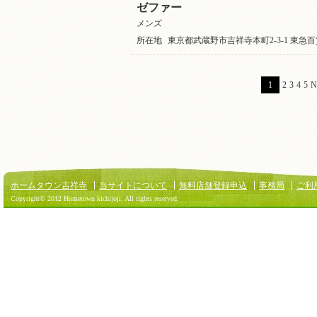
ゼファー
メンズ
所在地
東京都武蔵野市吉祥寺本町2-3-1 東急百
1
2
3
4
5
N
ホームタウン吉祥寺
当サイトについて
無料店舗登録申込
事務局
ご利
Copyright© 2012 Hometown kichijoji. All rights reserved.