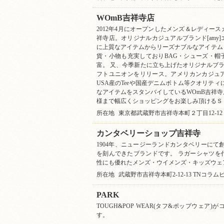
WOmB吉祥寺店
2012年4月にオープンしたメンズ＆レディー
祥寺店。オリジナルカジュアルブランド[amy]エ
に上質なアイテムからリーズナブルなアイテム
貨・小物も充実しておりBAG・シューズ・帽
富。 又、今季新たに立ち上げたオリジナルブランド[
フトユニオンをリリース。アメリカンカジュ
USA産のTeeや国産デニムボトム等クオリテ
なアイテムをスタンバイしているWOmB吉祥寺
様まで幅広くショッピングをお楽しみ頂けるＳ
所在地
東京都武蔵野市吉祥寺本町２丁目12-12
カンタベリーショップ吉祥寺
1904年、ニュージーランドカンタベリーにて
を刻んできたブランドです。 ラガーシャツを
性にも優れたメンズ・ウイメンズ・キッズウェ
所在地
武蔵野市吉祥寺本町2-12-13 TNコラムビ
PARK
TOUGH&POP WEAR(タフ&ポップウェア
す。