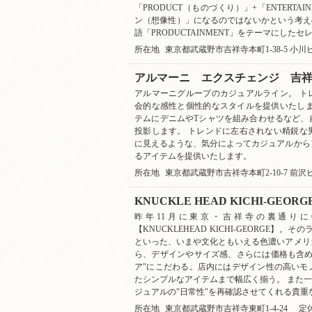
「PRODUCT（ものづくり）」+「ENTERTA
ン（想像性）」になるのではないかという考え
語「PRODUCTAINMENT」をテーマにした
所在地
東京都武蔵野市吉祥寺本町1-38-5 小川
アルマーニ エクスチェンジ 吉
アルマーニグループのカジュアルライン。 ト
会的な感性と個性的なスタイルを提供いたしま
テムにデニムやTシャツを組み合わせるなど、
投影します。 トレンドに左右されない精鋭な
に見えるような、気分によってカジュアルから
るアイテムを提供いたします。
所在地
東京都武蔵野市吉祥寺本町2-10-7 前沢
KNUCKLE HEAD KICHI-GEORG
昨年11月に東京・吉祥寺の裏通りに
【KNUCKLEHEAD KICHI-GEORGE】。そのラインナ
といった、いまや文化ともいえる色濃いアメリ
ら、デザインやサイズ感、さらには価格も含め
ア"にこだわる。店内にはデザイン性の高いモ
たシンプルなアイテムまで幅広く揃う。 また一
ジュアルの"日常性"を再確認させてくれる貴
所在地
東京都武蔵野市吉祥寺東町1-4-24
定