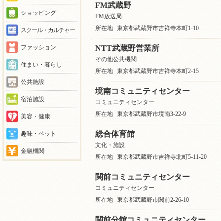
FM武蔵野
ショッピング
FM放送局
所在地
東京都武蔵野市吉祥寺本町1-10
スクール・カルチャー
NTT武蔵野営業所
ファッション
その他公共機関
住まい・暮らし
所在地
東京都武蔵野市吉祥寺本町2-15
公共施設
境南コミュニティセンター
宿泊施設
コミュニティセンター
所在地
東京都武蔵野市境南3-22-9
美容・健康
総合体育館
趣味・ペット
文化・施設
金融機関
所在地
東京都武蔵野市吉祥寺北町5-11-20
関前コミュニティセンター
コミュニティセンター
所在地
東京都武蔵野市関前2-26-10
関前分館コミュニティセンター