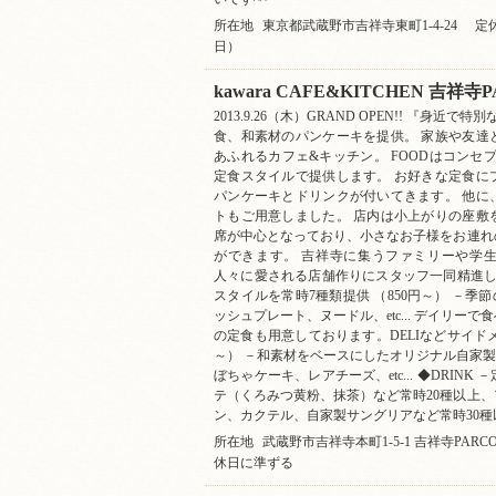
所在地
東京都武蔵野市吉祥寺東町1-4-24
定
日）
kawara CAFE&KITCHEN 吉祥寺
2013.9.26（木）GRAND OPEN!! 『身近
食、和素材のパンケーキを提供。 家族や友達
あふれるカフェ&キッチン。 FOODはコンセプ
定食スタイルで提供します。 お好きな定食に
パンケーキとドリンクが付いてきます。 他に
トもご用意しました。 店内は小上がりの座敷
席が中心となっており、小さなお子様をお連れ
ができます。 吉祥寺に集うファミリーや学
人々に愛される店舗作りにスタッフ一同精進して
スタイルを常時7種類提供 （850円～） －季節
ッシュプレート、ヌードル、etc... デイリー
の定食も用意しております。DELIなどサイドメニ
～） －和素材をベースにしたオリジナル自家製パ
ぼちゃケーキ、レアチーズ、etc... ◆DRIN
テ（くろみつ黄粉、抹茶）など常時20種以上
ン、カクテル、自家製サングリアなど常時30種
所在地
武蔵野市吉祥寺本町1-5-1 吉祥寺PARC
休日に準ずる