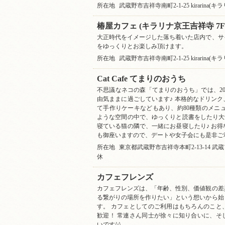
所在地
武蔵野市吉祥寺南町2-1-25 kirarina(
椿屋カフェ (キラリナ京王吉祥寺 7F
大正時代をイメージした落ち着いた店内で、サ
をゆっくりとお楽しみ頂けます。
所在地
武蔵野市吉祥寺南町2-1-25 kirarina(
Cat Cafe てまりのおうち
不思議なネコの森「てまりのおうち」では、20
由気ままに過ごしています♪ 本格的なドリン
て手作りケーキなどもあり、約80種類のメニ
ような空間の中で、ゆっくりと読書をしたり大切
寝ている猫の隣で、一緒にお昼寝したり♪ お
も御座いますので、デートや女子会にも是非ご
所在地
東京都武蔵野市吉祥寺本町2-13-14 武
休
カフェフレンズ
カフェフレンズは、「年齢、性別、価値観の差
る繋がりの場所を作りたい」という想いから始
す。 カフェとしてのご利用はもちろんのこと
歓迎！ 常連さん同士が徐々に知り合いに、そ
いです^^