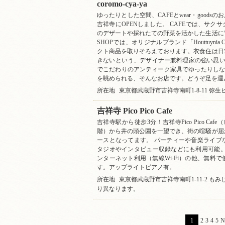
coromo-cya-ya
ゆったりとした空間、CAFEとwear・goodsのお店
吉祥寺にOPENしました。 CAFEでは、サ
のデザートや採れたての野菜を活かした生活に
SHOPでは、オリジナルブランド「Houttuynia
クト商品を取りそろえております。衣食住は日
きないという、デザイナー兼料理家の強い思い
でこだわりのアンティーク家具でゆったりしな
を眺められる、そんなお店です。どうぞ足を運
所在地
東京都武蔵野市吉祥寺南町1-8-11 弥生
吉祥寺 Pico Pico Cafe
吉祥寺駅から徒歩3分！吉祥寺Pico Pico C
階）から井の頭公園を一望でき、街の喧騒が届
ースとなってます。 パーティーや音楽ライブ
タジオやインタビュー収録などにも利用可能。
ンターネット利用（無線Wi-Fi）の他、無料
す。アップライトピアノ有。
所在地
東京都武蔵野市吉祥寺南町1-11-2 もみ
り異なります。
1
2
3
4
5
N