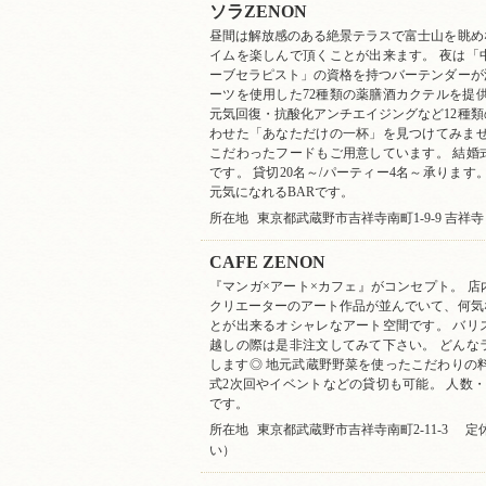
ソラZENON
昼間は解放感のある絶景テラスで富士山を眺め
イムを楽しんで頂くことが出来ます。 夜は「
ーブセラピスト」の資格を持つバーテンダーが
ーツを使用した72種類の薬膳酒カクテルを提
元気回復・抗酸化アンチエイジングなど12種
わせた「あなただけの一杯」を見つけてみませ
こだわったフードもご用意しています。 結婚
です。 貸切20名～/パーティー4名～承りま
元気になれるBARです。
所在地
東京都武蔵野市吉祥寺南町1-9-9 吉祥寺
CAFE ZENON
『マンガ×アート×カフェ』がコンセプト。 
クリエーターのアート作品が並んでいて、何気
とが出来るオシャレなアート空間です。 バリ
越しの際は是非注文してみて下さい。 どんな
します◎ 地元武蔵野野菜を使ったこだわりの
式2次回やイベントなどの貸切も可能。 人数
です。
所在地
東京都武蔵野市吉祥寺南町2-11-3
定
い）