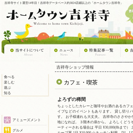
吉祥寺サイト運営14年目！吉祥寺データベース約3824店鋪以上の「ホームタウン吉祥寺」
吉祥寺ショップ情報
食べる
カフェ・喫茶
楽しむ
遊ぶ
知る
よろずの稀間
ちょっとしたカレーと珈琲やお酒のあるカフェ
イブなどのイベントもあります。 貸し切り
す。 お子様連れも大丈夫。 吉祥寺のささや
アミューズメント
地になれば。 ３階木の扉から。 よろしくど
ーティーされる場合は 平日 ¥30,000(8hまで） 土
グルメ
ループ展 1日 ¥10,000 ☆キッチン利用、DJ