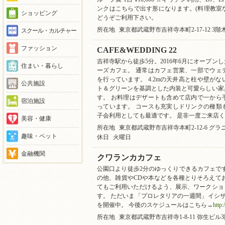
ンクはこちらで出す形になります。(料理教室
ショッピング
どうぞご利用下さい。
所在地
東京都武蔵野市吉祥寺本町2-17-12 3
スクール・カルチャー
ファッション
CAFE&WEDDING 22
吉祥寺駅から徒歩5分。2016年6月にオープ
住まい・暮らし
ーズカフェ。 通常はカフェ営業、一部でウェ
を行っています。 4.2mの天井高と柱や壁が
公共施設
ト＆グリーンを基調とした内装と可愛らしい家
す。 お料理はデザートも含めて店内で一から
宿泊施設
っています。 コースも充実しドリンクの種類
子会利用としても最適です。 是非一度ご来店
美容・健康
所在地
東京都武蔵野市吉祥寺本町2-12-6 グ
趣味・ペット
休日
火曜日
金融機関
クワランカカフェ
公園口より徒歩2分のゆっくりできるカフェで
の他、雑貨やCDや本などを各種とりそろえて
てもご利用いただけるよう、展示、ワークショ
す。 ただいま「プロレタリアの一週間」イシ
を開催中。 今後のスケジュールはこちら→
http
所在地
東京都武蔵野市吉祥寺1-8-11 弥生ビル