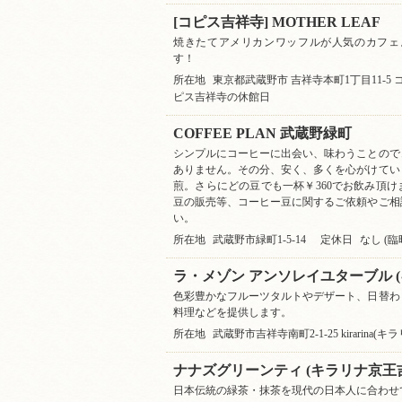
[コピス吉祥寺] MOTHER LEAF
焼きたてアメリカンワッフルが人気のカフェ
す！
所在地
東京都武蔵野市 吉祥寺本町1丁目11-5 コ
ピス吉祥寺の休館日
COFFEE PLAN 武蔵野緑町
シンプルにコーヒーに出会い、味わうことので
ありません。その分、安く、多くを心がけてい
煎。さらにどの豆でも一杯￥360でお飲み頂
豆の販売等、コーヒー豆に関するご依頼やご相
い。
所在地
武蔵野市緑町1-5-14
定休日
なし (
ラ・メゾン アンソレイユターブル (
色彩豊かなフルーツタルトやデザート、日替わ
料理などを提供します。
所在地
武蔵野市吉祥寺南町2-1-25 kirarina(
ナナズグリーンティ (キラリナ京王吉
日本伝統の緑茶・抹茶を現代の日本人に合わせ