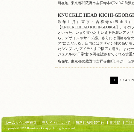
所在地
東京都武蔵野市吉祥寺本町2-10-7 前沢
KNUCKLE HEAD KICHI-GEORG
昨年11月に東京・吉祥寺の裏通りに
【KNUCKLEHEAD KICHI-GEORGE】。そのラインナ
といった、いまや文化ともいえる色濃いアメリ
ら、デザインやサイズ感、さらには価格も含め
ア"にこだわる。店内にはデザイン性の高いモ
たシンプルなアイテムまで幅広く揃う。 また一
ジュアルの"日常性"を再確認させてくれる貴
所在地
東京都武蔵野市吉祥寺東町1-4-24
定
1
2
3
4
5
N
ホームタウン吉祥寺
当サイトについて
無料店舗登録申込
事務局
ご利
Copyright© 2012 Hometown kichijoji. All rights reserved.