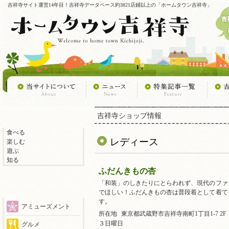
吉祥寺サイト運営14年目！吉祥寺データベース約3821店鋪以上の「ホームタウン吉祥寺」
吉祥寺ショップ情報
食べる
レディース
楽しむ
遊ぶ
知る
ふだんきもの杏
「和装」のしきたりにとらわれず、現代のファ
でほしい！ふだんきもの杏は普段着として着て
す。
アミューズメント
所在地
東京都武蔵野市吉祥寺南町1丁目1-7 2F
３日曜日
グルメ