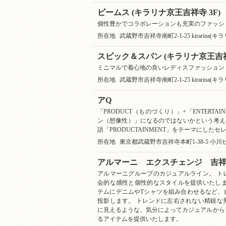
ビームス (キラリナ京王吉祥寺 3F)
個性豊かでコラボレーションも充実のファッシ
所在地
武蔵野市吉祥寺南町2-1-25 kirarina(
スピック＆スパン (キラリナ京王吉祥寺
ミニマルで着心地の良いレディスファッション
所在地
武蔵野市吉祥寺南町2-1-25 kirarina(
アQ
「PRODUCT（ものづくり）」+「ENTERTA
ン（想像性）」になるのではないかという考え
語「PRODUCTAINMENT」をテーマにした
所在地
東京都武蔵野市吉祥寺本町1-38-5 小川
アルマーニ エクスチェンジ 吉
アルマーニグループのカジュアルライン。 ト
会的な感性と個性的なスタイルを提供いたしま
テムにデニムやTシャツを組み合わせるなど、
投影します。 トレンドに左右されない精鋭な
に見えるような、気分によってカジュアルから
るアイテムを提供いたします。