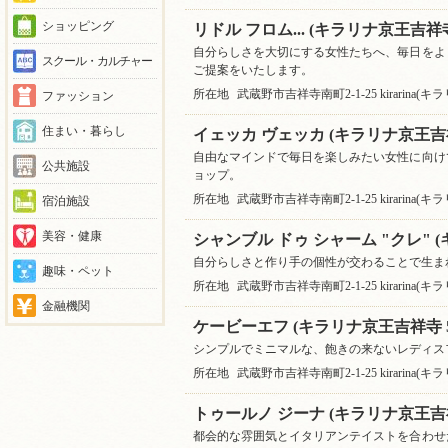
ショッピング
リドル フロム... (キラリナ京王吉祥寺
自分らしさを大切にする女性たちへ、毎日をよ
スクール・カルチャー
ご提案をいたします。
所在地
武蔵野市吉祥寺南町2-1-25 kirarina(
ファッション
住まい・暮らし
イェッカ ヴェッカ (キラリナ京王吉祥
自由なマインドで毎日を楽しみたい女性に向け
公共施設
ョップ。
所在地
武蔵野市吉祥寺南町2-1-25 kirarina(
宿泊施設
美容・健康
シャンブル ドゥ シャーム "クレ" (
自分らしさと作り手の個性が交わることで生ま
趣味・ペット
所在地
武蔵野市吉祥寺南町2-1-25 kirarina(
金融機関
ケービーエフ (キラリナ京王吉祥寺 5
シンプルでミニマルな、飽きの来ないレディス
所在地
武蔵野市吉祥寺南町2-1-25 kirarina(
トゥールノ ジーナ (キラリナ京王吉祥
都会的な雰囲気とイタリアンテイストを合わせ